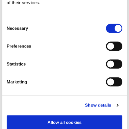
of their services.
Consent
Necessary
Selection
Preferences
Statistics
Marketing
Agera Utbildning erbjuder kurser där man får grundlig
kunskap om livräddande åtgärder samt handhavarande
och utbildning av hjärtstartare. Kurserna kan sättas
Show details
samman så de passar era behov, en eller flera.
För att fylla kraven i AFS 1999:7 ska kursen innehålla både
Allow all cookies
L-ABC och HLR utbildningar. Agera Utbildning erbjuder