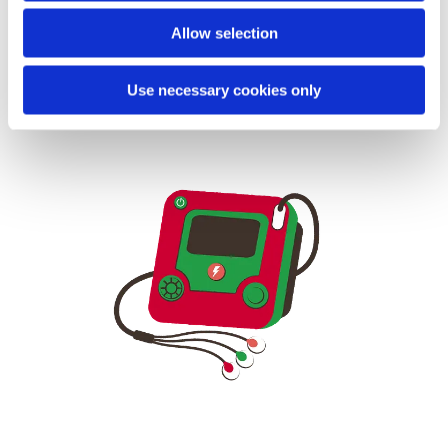
följande kurser:
Allow selection
Use necessary cookies only