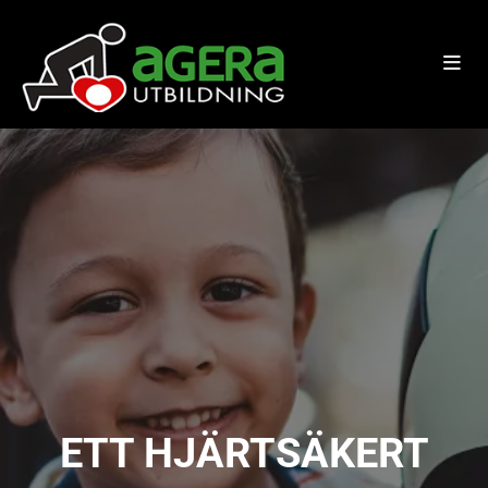
ETT HJÄRTSÄKERT